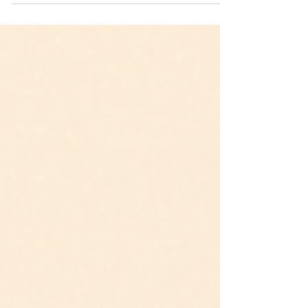
diseñamos soluciones, proyectamos el futuro y
damos sentido a patrones complejos. No hay
disciplina, desde la biología hasta la economía,
desde la inteligencia artificial hasta la música
digital, que no dependa, en alguna medida, del
pensamiento matemático. Por eso, garantizar que
todos los estudiantes accedan a una educación
matemática rigurosa