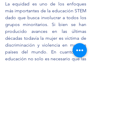
La equidad es uno de los enfoques 
más importantes de la educación STEM 
dado que busca involucrar a todos los 
grupos minoritarios. Si bien se han 
producido avances en las últimas 
décadas todavía la mujer es víctima de 
discriminación y violencia en muchos 
países del mundo. En cuanto a la 
educación no solo es necesario que las 
mujeres y las niñas tengan acceso y 
oportunidades a los derechos básicos, 
sino que el aporte del género 
femenino es fundamental para el 
desarrollo de una nación. Hay factores 
importantes que mantienen aisladas a 
las mujeres y a las niñas del ámbito de 
las áreas del conocimiento STEM y 
como lo indica el informe "Descifrando 
el Código" de la Unesco, las niñas 