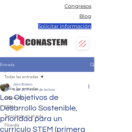
Congresos
Blog
Solicitar información
Entrada
Todas las entradas
Jairo Botero
Todas las entradas
5 abr 2019
6 min de lectura
Los Objetivos de
educación
STEM
Desarrollo Sostenible,
Tecnología en el aula
prioridad para un
Filosofía
currículo STEM (primera