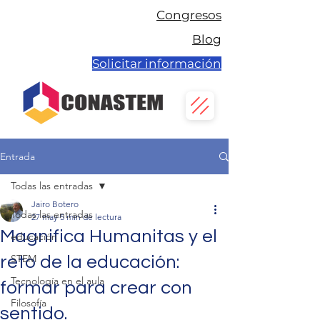
Congresos
Blog
Solicitar información
Entrada
Todas las entradas
Jairo Botero
Todas las entradas
27 may
5 min de lectura
Magnifica Humanitas y el
educación
STEM
reto de la educación:
Tecnología en el aula
formar para crear con
Filosofía
sentido.