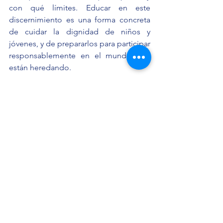
con qué límites. Educar en este 
discernimiento es una forma concreta 
de cuidar la dignidad de niños y 
jóvenes, y de prepararlos para participar 
responsablemente en el mundo que 
están heredando.
Por eso, la educación STEM en 
colegios,  especialmente católicos o de 
características cristianas, no debería 
entenderse como una importación 