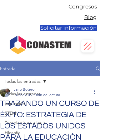
Congresos
Blog
Solicitar información
Entrada
Todas las entradas
Jairo Botero
Todas las entradas
14 abr 2019
7 min de lectura
TRAZANDO UN CURSO DE
educación
STEM
ÉXITO: ESTRATEGIA DE
Tecnología en el aula
LOS ESTADOS UNIDOS
Filosofía
PARA LA EDUCACIÓN