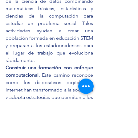
de la ciencia de datos combinando 
matemáticas básicas, estadísticas y 
ciencias de la computación para 
estudiar un problema social. Tales 
actividades ayudan a crear una 
población formada en educación STEM 
y preparan a los estadounidenses para 
el lugar de trabajo que evoluciona 
rápidamente.
Construir una formación con enfoque 
computacional.
 Este camino reconoce 
cómo los dispositivos digitales e 
Internet han transformado a la sociedad 
y adopta estrategias que permiten a los 
estudiantes aprovechar al máximo este 
cambio. Reconoce que la instrucción 
digital empodera a las personas con las 
herramientas para buscar información, 
responder preguntas y compartir ideas, 