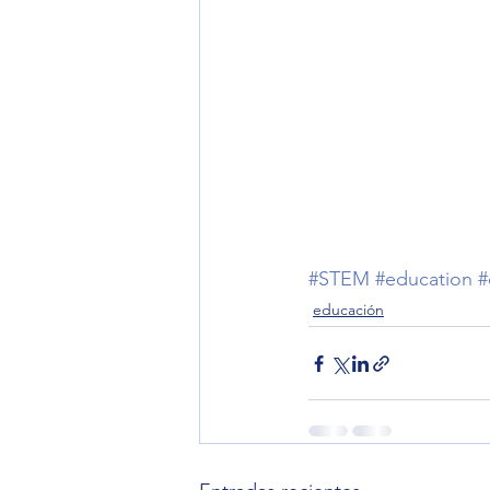
#STEM
#education
#
educación