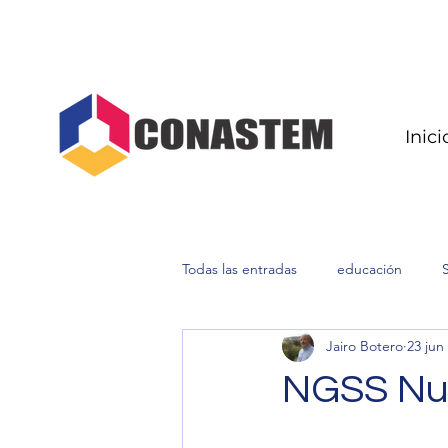
Inici
Todas las entradas
educación
Jairo Botero
23 jun
NGSS Nue