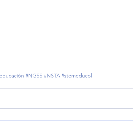
educación
#NGSS
#NSTA
#stemeducol